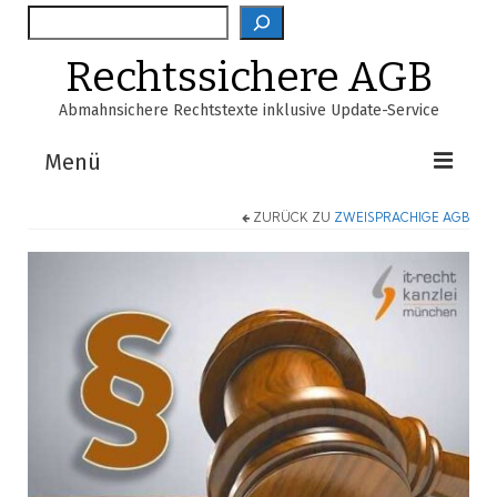
Suche
Rechtssichere AGB
Abmahnsichere Rechtstexte inklusive Update-Service
Menü
ZURÜCK ZU
ZWEISPRACHIGE AGB
Shop
AGB-Verzeichnis
EasyScan
FAQ
Über Uns
Warenkorb