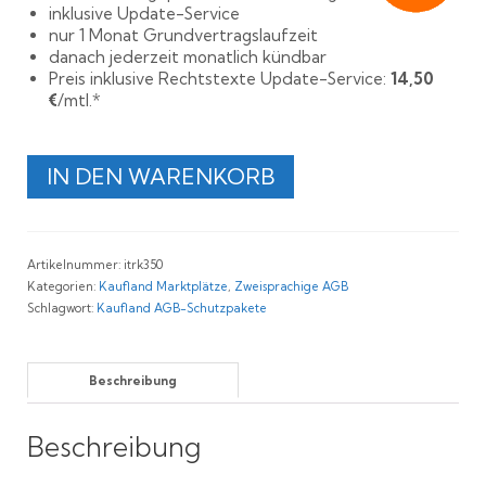
inklusive Update-Service
nur 1 Monat Grundvertragslaufzeit
danach jederzeit monatlich kündbar
Preis inklusive Rechtstexte Update-Service:
14,50
€
/mtl.*
Rechtssichere
IN DEN WARENKORB
AGB
für
Kaufland
Deutschland,
Artikelnummer:
itrk350
Tschechien
Kategorien:
Kaufland Marktplätze
,
Zweisprachige AGB
und
Schlagwort:
Kaufland AGB-Schutzpakete
Polen
Menge
Beschreibung
Beschreibung