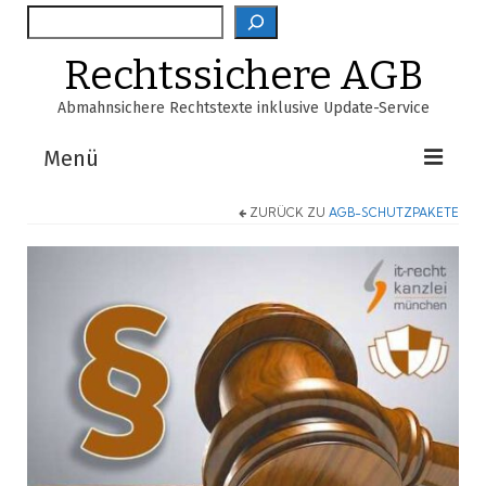
Suche
Rechtssichere AGB
Abmahnsichere Rechtstexte inklusive Update-Service
Menü
ZURÜCK ZU
AGB-SCHUTZPAKETE
Shop
AGB-Verzeichnis
EasyScan
FAQ
Über Uns
Warenkorb