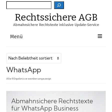
Suche
Rechtssichere AGB
Abmahnsichere Rechtstexte inklusive Update-Service
Menü
Shop
AGB-Verzeichnis
WhatsApp
EasyScan
Nach
Alle 9 Ergebnisse werden angezeigt
FAQ
Beliebtheit
sortiert
Über Uns
Abmahnsichere Rechtstexte
Warenkorb
für WhatsApp Business