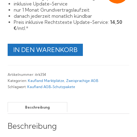
inklusive Update-Service
nur 1 Monat Grundvertragslaufzeit
danach jederzeit monatlich kündbar
Preis inklusive Rechtstexte Update-Service:
14,50
€
/mtl.*
Rechtssichere
IN DEN WARENKORB
AGB
für
Kaufland
Deutschland,
Artikelnummer:
itrk354
Slowakei
Kategorien:
Kaufland Marktplätze
,
Zweisprachige AGB
und
Schlagwort:
Kaufland AGB-Schutzpakete
Polen
Menge
Beschreibung
Beschreibung