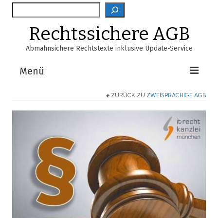
Suche
Rechtssichere AGB
Abmahnsichere Rechtstexte inklusive Update-Service
Menü
ZURÜCK ZU
ZWEISPRACHIGE AGB
Shop
AGB-Verzeichnis
EasyScan
FAQ
Über Uns
Warenkorb