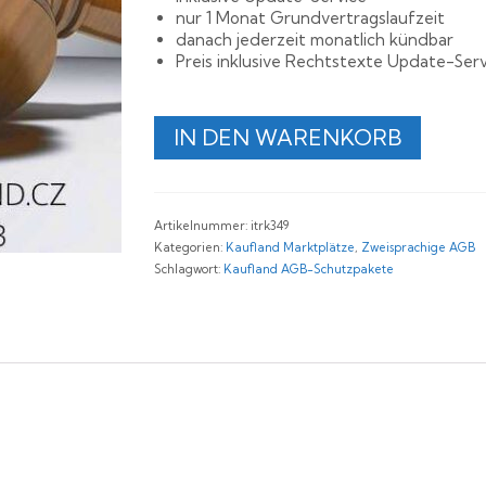
nur 1 Monat Grundvertragslaufzeit
danach jederzeit monatlich kündbar
Preis inklusive Rechtstexte Update-Serv
Rechtssichere
IN DEN WARENKORB
AGB
für
Kaufland
Deutschland,
Artikelnummer:
itrk349
Tschechien
Kategorien:
Kaufland Marktplätze
,
Zweisprachige AGB
und
Schlagwort:
Kaufland AGB-Schutzpakete
Österreich
Menge