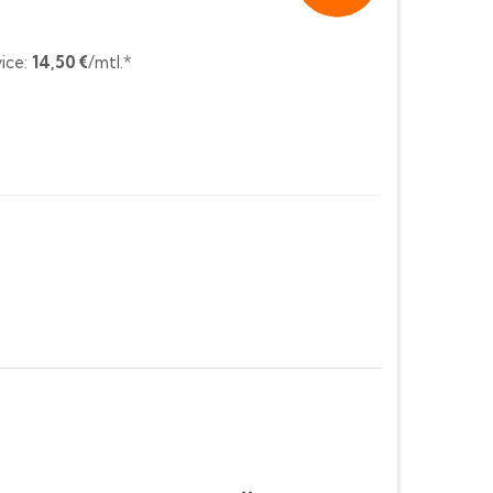
ice:
14,50 €
/mtl.*