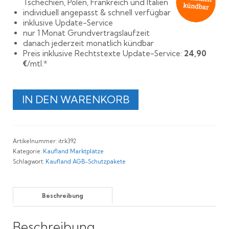
Tschechien, Polen, Frankreich und Italien
individuell angepasst & schnell verfügbar
inklusive Update-Service
nur 1 Monat Grundvertragslaufzeit
danach jederzeit monatlich kündbar
Preis inklusive Rechtstexte Update-Service:
24,90
€
/mtl.*
Rechtssichere
IN DEN WARENKORB
AGB
für
Kaufland
Deutschland,
Artikelnummer:
itrk392
Tschechien,
Kategorie:
Kaufland Marktplätze
Polen,
Schlagwort:
Kaufland AGB-Schutzpakete
Frankreich
und
Italien
Menge
Beschreibung
Beschreibung