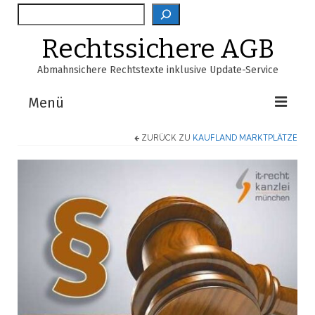
Suche
Rechtssichere AGB
Abmahnsichere Rechtstexte inklusive Update-Service
Menü
ZURÜCK ZU
KAUFLAND MARKTPLÄTZE
Shop
AGB-Verzeichnis
EasyScan
FAQ
Über Uns
Warenkorb