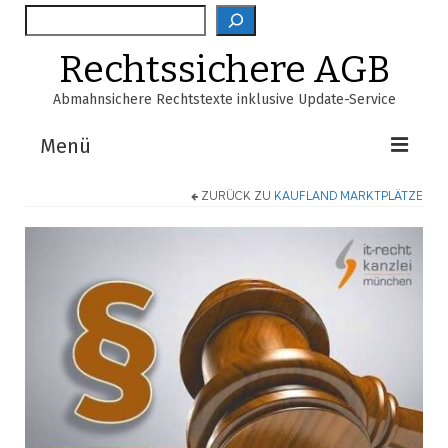
Suche
Rechtssichere AGB
Abmahnsichere Rechtstexte inklusive Update-Service
Menü
ZURÜCK ZU
KAUFLAND MARKTPLÄTZE
Shop
AGB-Verzeichnis
EasyScan
FAQ
Über Uns
Warenkorb