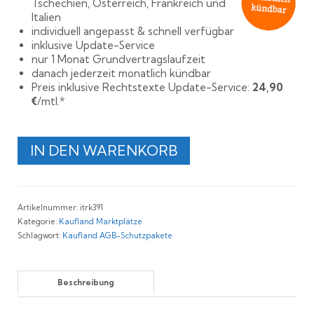
Tschechien, Österreich, Frankreich und
Italien
individuell angepasst & schnell verfügbar
inklusive Update-Service
nur 1 Monat Grundvertragslaufzeit
danach jederzeit monatlich kündbar
Preis inklusive Rechtstexte Update-Service:
24,90
€
/mtl.*
Rechtssichere
IN DEN WARENKORB
AGB
für
Kaufland
Deutschland,
Artikelnummer:
itrk391
Tschechien,
Kategorie:
Kaufland Marktplätze
Österreich,
Schlagwort:
Kaufland AGB-Schutzpakete
Frankreich
und
Italien
Menge
Beschreibung