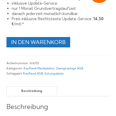
inklusive Update-Service
nur 1 Monat Grundvertragslaufzeit
danach jederzeit monatlich kündbar
Preis inklusive Rechtstexte Update-Service:
14,50
€
/mtl.*
Rechtssichere
IN DEN WARENKORB
AGB
für
Kaufland
Deutschland,
Artikelnummer:
itrk353
Slowakei
Kategorien:
Kaufland Marktplätze
,
Zweisprachige AGB
und
Schlagwort:
Kaufland AGB-Schutzpakete
Österreich
Menge
Beschreibung
Beschreibung