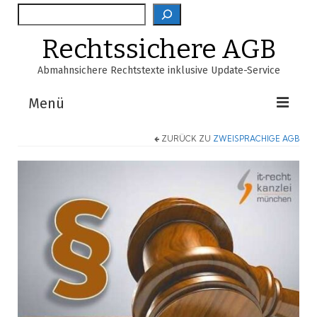
Suche
Rechtssichere AGB
Abmahnsichere Rechtstexte inklusive Update-Service
Menü
ZURÜCK ZU
ZWEISPRACHIGE AGB
Shop
AGB-Verzeichnis
EasyScan
FAQ
Über Uns
Warenkorb