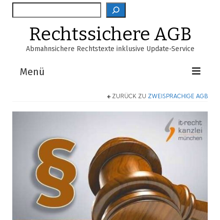
Suche
Rechtssichere AGB
Abmahnsichere Rechtstexte inklusive Update-Service
Menü
ZURÜCK ZU
ZWEISPRACHIGE AGB
Shop
AGB-Verzeichnis
EasyScan
FAQ
Über Uns
Warenkorb