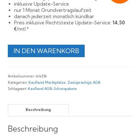
inklusive Update-Service
nur 1 Monat Grundvertragslaufzeit
danach jederzeit monatlich kündbar
Preis inklusive Rechtstexte Update-Service:
14,50
€
/mtl.*
Rechtssichere
IN DEN WARENKORB
AGB
für
Kaufland
Deutschland,
Artikelnummer:
itrk356
Slowakei
Kategorien:
Kaufland Marktplätze
,
Zweisprachige AGB
und
Schlagwort:
Kaufland AGB-Schutzpakete
Italien
Menge
Beschreibung
Beschreibung