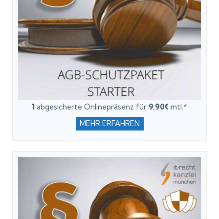
1
abgesicherte Onlinepräsenz für
9,90€
mtl.*
MEHR ERFAHREN