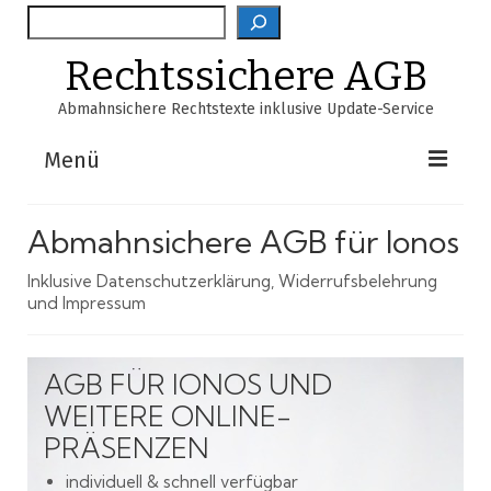
Suche
Rechtssichere AGB
Abmahnsichere Rechtstexte inklusive Update-Service
Menü
Shop
Abmahnsichere AGB für Ionos
AGB-Verzeichnis
Inklusive Datenschutzerklärung, Widerrufsbelehrung
und Impressum
EasyScan
FAQ
AGB FÜR IONOS UND
Über Uns
WEITERE ONLINE-
PRÄSENZEN
Warenkorb
individuell & schnell verfügbar