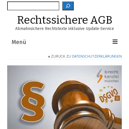
Suche
Rechtssichere AGB
Abmahnsichere Rechtstexte inklusive Update-Service
Menü
ZURÜCK ZU
DATENSCHUTZERKLÄRUNGEN
Shop
AGB-Verzeichnis
EasyScan
FAQ
Über Uns
Warenkorb