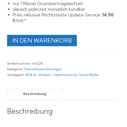
nur 1 Monat Grundvertragslaufzeit
danach jederzeit monatlich kündbar
Preis inklusive Rechtstexte Update-Service:
14,90
€
/mtl.*
Rechtssichere
IN DEN WARENKORB
Ionos
AGB
+
Datenschutzerklärung
Artikelnummer:
itrk228
für
Kategorie:
Datenschutzerklärungen
Facebook
Schlagwort:
AGB für Verkauf + Datenschutz für Social Media
Menge
Beschreibung
Beschreibung