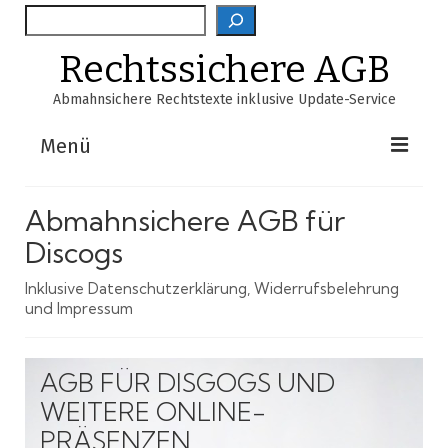
Suche
Rechtssichere AGB
Abmahnsichere Rechtstexte inklusive Update-Service
Menü
Shop
Abmahnsichere AGB für
AGB-Verzeichnis
Discogs
EasyScan
Inklusive Datenschutzerklärung, Widerrufsbelehrung
und Impressum
FAQ
Über Uns
AGB FÜR DISGOGS UND
WEITERE ONLINE-
Warenkorb
PRÄSENZEN