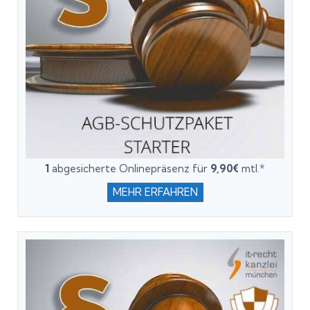
1
abgesicherte Onlinepräsenz für
9,90€
mtl.*
MEHR ERFAHREN