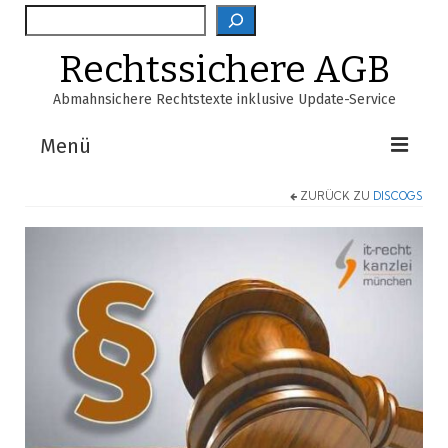
Suche
Rechtssichere AGB
Abmahnsichere Rechtstexte inklusive Update-Service
Menü
ZURÜCK ZU
DISCOGS
Shop
AGB-Verzeichnis
EasyScan
FAQ
Über Uns
Warenkorb