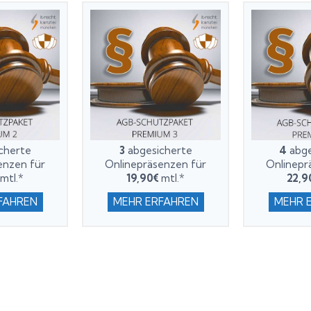
cherte
3
abgesicherte
4
abge
enzen für
Onlinepräsenzen für
Onlinepr
mtl.*
19,90€
mtl.*
22,9
FAHREN
MEHR ERFAHREN
MEHR 