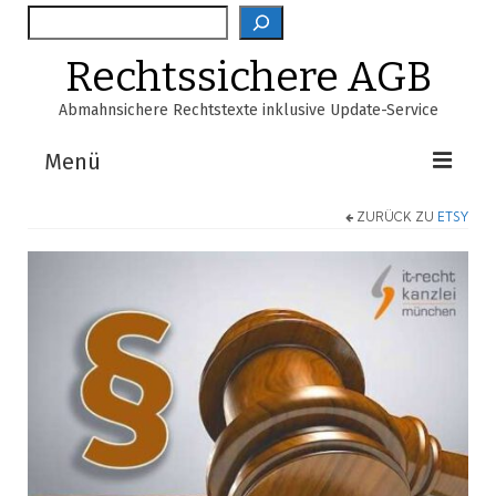
Suche
Rechtssichere AGB
Abmahnsichere Rechtstexte inklusive Update-Service
Menü
ZURÜCK ZU
ETSY
Shop
AGB-Verzeichnis
EasyScan
FAQ
Über Uns
Warenkorb