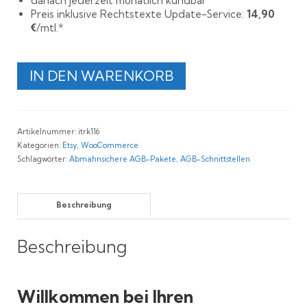
danach jederzeit monatlich kündbar
Preis inklusive Rechtstexte Update-Service:
14,90
€
/mtl.*
Rechtssichere
IN DEN WARENKORB
WooCommerce
und
Etsy
AGB
Artikelnummer:
itrk116
Menge
Kategorien:
Etsy
,
WooCommerce
Schlagwörter:
Abmahnsichere AGB-Pakete
,
AGB-Schnittstellen
Beschreibung
Beschreibung
Willkommen bei Ihren