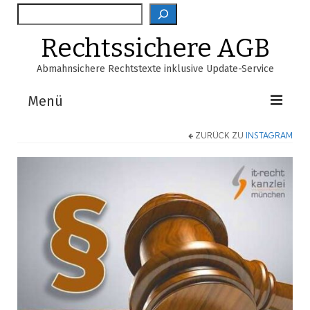
Suche
Rechtssichere AGB
Abmahnsichere Rechtstexte inklusive Update-Service
Menü
ZURÜCK ZU
INSTAGRAM
Shop
AGB-Verzeichnis
EasyScan
FAQ
Über Uns
Warenkorb