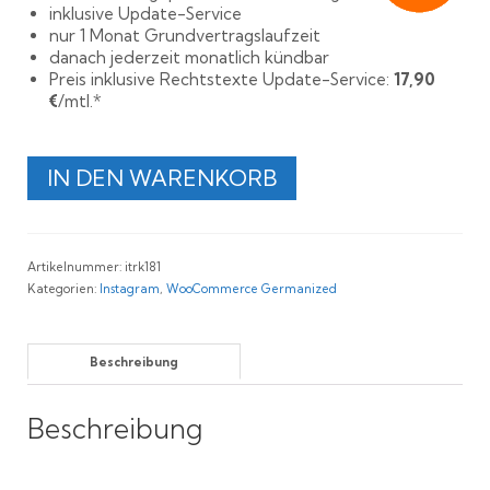
inklusive Update-Service
nur 1 Monat Grundvertragslaufzeit
danach jederzeit monatlich kündbar
Preis inklusive Rechtstexte Update-Service:
17,90
€
/mtl.*
Rechtssichere
IN DEN WARENKORB
WooCommerce
Germanized
und
Instagram
Artikelnummer:
itrk181
AGB
Kategorien:
Instagram
,
WooCommerce Germanized
Menge
Beschreibung
Beschreibung