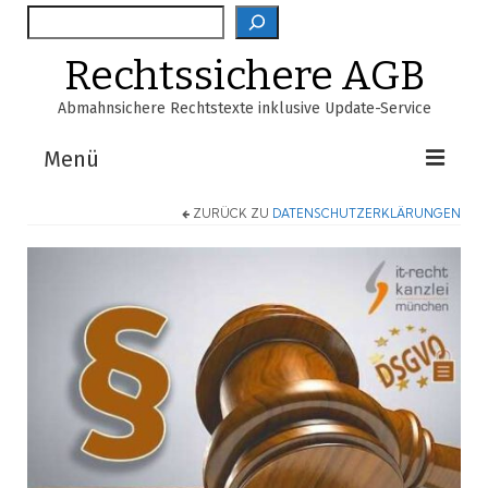
Suche
Rechtssichere AGB
Abmahnsichere Rechtstexte inklusive Update-Service
Menü
ZURÜCK ZU
DATENSCHUTZERKLÄRUNGEN
Shop
AGB-Verzeichnis
EasyScan
FAQ
Über Uns
Warenkorb