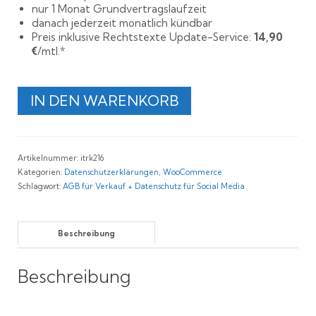
nur 1 Monat Grundvertragslaufzeit
danach jederzeit monatlich kündbar
Preis inklusive Rechtstexte Update-Service:
14,90
€
/mtl.*
Rechtssichere
IN DEN WARENKORB
WooCommerce
AGB
+
Datenschutzerklärung
Artikelnummer:
itrk216
für
Kategorien:
Datenschutzerklärungen
,
WooCommerce
Facebook
Schlagwort:
AGB für Verkauf + Datenschutz für Social Media
Menge
Beschreibung
Beschreibung