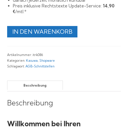
danach jederzeit monatlich kündbar
Preis inklusive Rechtstexte Update-Service:
14,90
€
/mtl.*
Rechtssichere
IN DEN WARENKORB
Shopware
und
kasuwa
AGB
Artikelnummer:
itrk086
Menge
Kategorien:
Kasuwa
,
Shopware
Schlagwort:
AGB-Schnittstellen
Beschreibung
Beschreibung
Willkommen bei Ihren