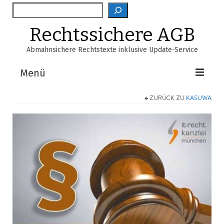
Suche
Rechtssichere AGB
Abmahnsichere Rechtstexte inklusive Update-Service
Menü
ZURÜCK ZU
KASUWA
Shop
AGB-Verzeichnis
EasyScan
FAQ
Über Uns
Warenkorb