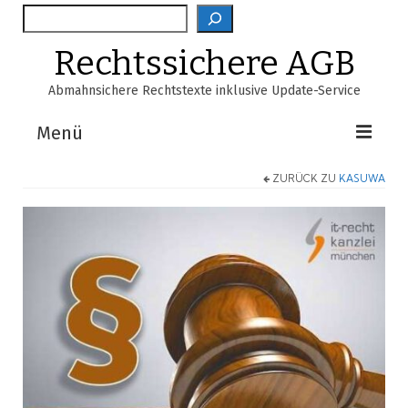
Suche
Rechtssichere AGB
Abmahnsichere Rechtstexte inklusive Update-Service
Menü
ZURÜCK ZU
KASUWA
Shop
AGB-Verzeichnis
EasyScan
FAQ
Über Uns
Warenkorb