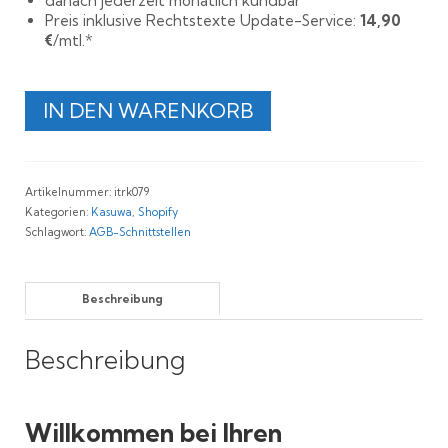
danach jederzeit monatlich kündbar
Preis inklusive Rechtstexte Update-Service:
14,90
€
/mtl.*
Rechtssichere
IN DEN WARENKORB
Shopify
und
kasuwa
AGB
Artikelnummer:
itrk079
Menge
Kategorien:
Kasuwa
,
Shopify
Schlagwort:
AGB-Schnittstellen
Beschreibung
Beschreibung
Willkommen bei Ihren