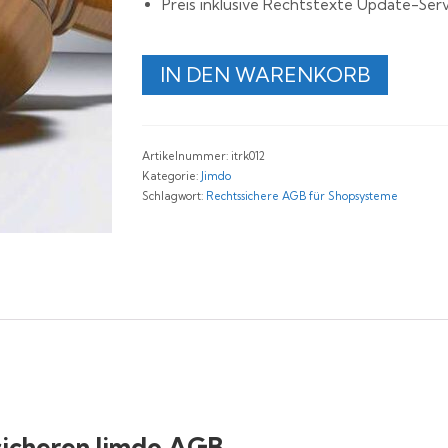
Preis inklusive Rechtstexte Update-Serv
Rechtssichere
IN DEN WARENKORB
Jimdo
AGB
Menge
Artikelnummer:
itrk012
Kategorie:
Jimdo
Schlagwort:
Rechtssichere AGB für Shopsysteme
sicheren Jimdo AGB