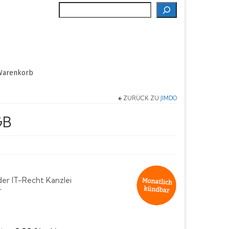
Suche
Warenkorb
ZURÜCK ZU
JIMDO
GB
er IT-Recht Kanzlei
r