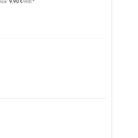
ice:
9,90 €
/mtl.*