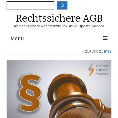
Suche
Rechtssichere AGB
Abmahnsichere Rechtstexte inklusive Update-Service
Menü
ZURÜCK ZU
ETSY
Shop
AGB-Verzeichnis
EasyScan
FAQ
Über Uns
Warenkorb