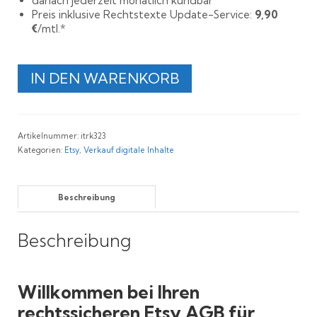
danach jederzeit monatlich kündbar
Preis inklusive Rechtstexte Update-Service:
9,90
€
/mtl.*
Rechtssichere
IN DEN WARENKORB
Etsy
AGB
für
digitale
Artikelnummer:
itrk323
Inhalte
Kategorien:
Etsy
,
Verkauf digitale Inhalte
Menge
Beschreibung
Beschreibung
Willkommen bei Ihren
rechtssicheren Etsy AGB für