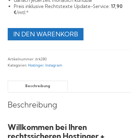
danach jederzeit monatlich kündbar
Preis inklusive Rechtstexte Update-Service:
17,90
€
/mtl.*
Rechtssichere
IN DEN WARENKORB
AGB
für
Hostinger
und
Artikelnummer:
itrk280
Instagram
Kategorien:
Hostinger
,
Instagram
Menge
Beschreibung
Beschreibung
Willkommen bei Ihren
rechtssicheren Hostinger +