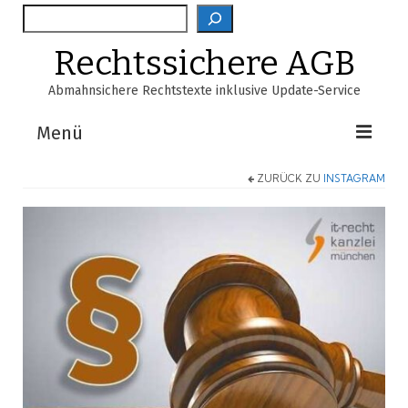
Suche
Rechtssichere AGB
Abmahnsichere Rechtstexte inklusive Update-Service
Menü
ZURÜCK ZU
INSTAGRAM
Shop
AGB-Verzeichnis
EasyScan
FAQ
Über Uns
Warenkorb