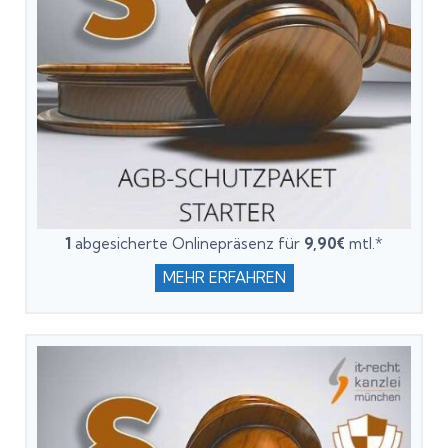
1
abgesicherte Onlinepräsenz für
9,90€
mtl.*
MEHR ERFAHREN