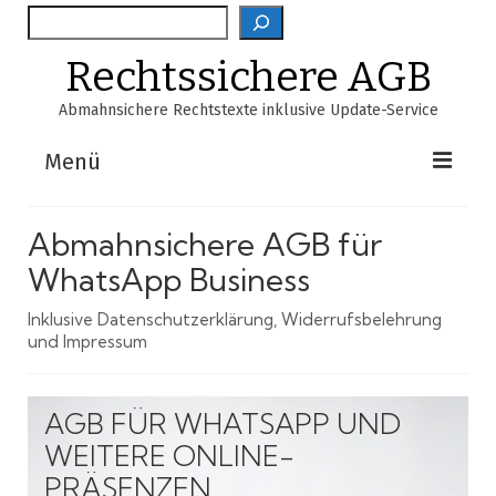
Suche
Rechtssichere AGB
Abmahnsichere Rechtstexte inklusive Update-Service
Menü
Shop
Abmahnsichere AGB für
AGB-Verzeichnis
WhatsApp Business
EasyScan
Inklusive Datenschutzerklärung, Widerrufsbelehrung
und Impressum
FAQ
Über Uns
AGB FÜR WHATSAPP UND
WEITERE ONLINE-
Warenkorb
PRÄSENZEN