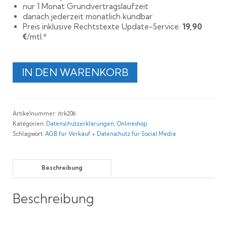
nur 1 Monat Grundvertragslaufzeit
danach jederzeit monatlich kündbar
Preis inklusive Rechtstexte Update-Service:
19,90
€
/mtl.*
Rechtssichere
IN DEN WARENKORB
Onlineshop
AGB
+
Datenschutzerklärung
Artikelnummer:
itrk206
für
Kategorien:
Datenschutzerklärungen
,
Onlineshop
Facebook
Schlagwort:
AGB für Verkauf + Datenschutz für Social Media
und
Instagram
Menge
Beschreibung
Beschreibung