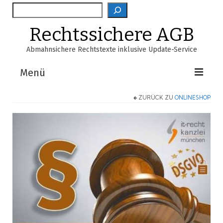
Suche
Rechtssichere AGB
Abmahnsichere Rechtstexte inklusive Update-Service
Menü
ZURÜCK ZU
ONLINESHOP
Shop
AGB-Verzeichnis
EasyScan
FAQ
Über Uns
Warenkorb