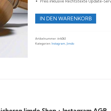
Preis inklusive Rechtstexte Update-Serv
Rechtssichere
IN DEN WARENKORB
Jimdo
und
Instagram
AGB
Artikelnummer:
itrk063
Menge
Kategorien:
Instagram
,
Jimdo
sicheren Jimdo Shop + Instagram AGB