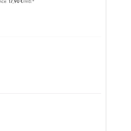
ice:
17,90 €
/mtl.*