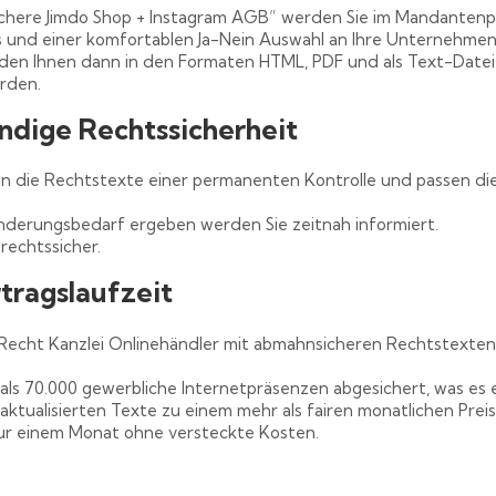
here Jimdo Shop + Instagram AGB“ werden Sie im Mandantenpor
s und einer komfortablen Ja-Nein Auswahl an Ihre Unternehmen
rden Ihnen dann in den Formaten HTML, PDF und als Text-Datei 
rden.
ndige Rechtssicherheit
en die Rechtstexte einer permanenten Kontrolle und passen die
Änderungsbedarf ergeben werden Sie zeitnah informiert.
rechtssicher.
rtragslaufzeit
-Recht Kanzlei Onlinehändler mit abmahnsicheren Rechtstexte
als 70.000 gewerbliche Internetpräsenzen abgesichert, was es 
 aktualisierten Texte zu einem mehr als fairen monatlichen Prei
nur einem Monat ohne versteckte Kosten.