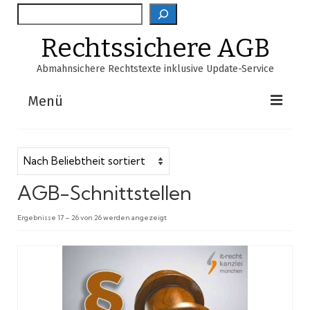
Suche
Rechtssichere AGB
Abmahnsichere Rechtstexte inklusive Update-Service
Menü
Shop
AGB-Verzeichnis
AGB-Schnittstellen
EasyScan
Nach
Ergebnisse 17 – 26 von 26 werden angezeigt
FAQ
Beliebtheit
sortiert
Über Uns
Warenkorb